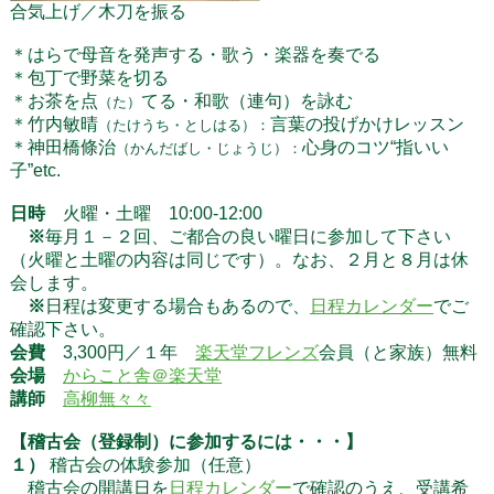
合気上げ／木刀を振る
＊はらで母音を発声する・歌う・楽器を奏でる
＊包丁で野菜を切る
＊お茶を点
てる・和歌（連句）を詠む
（た）
＊竹内敏晴
言葉の投げかけレッスン
（たけうち・としはる）：
＊神田橋條治
心身のコツ“指いい
（かんだばし・じょうじ）：
子”etc.
日時
火曜・土曜
10:00-12:00
※
毎月１－２回
、
ご都合の良い曜日に参加して下さい
（火曜と土曜の内容は同じです）。なお、２月と８月は休
会します。
※
日程は変更する場合もあるので、
日程カレンダー
でご
確認下さい。
会費
3,300円／１年
楽天堂フレンズ
会員（と家族）無料
会場
からこと舎＠楽天堂
講師
高柳無々々
【稽古会（登録制）に参加するには・・・】
１）
稽古会の体験参加（任意）
稽古会の開講日を
日程カレンダー
で確認のうえ、受講希