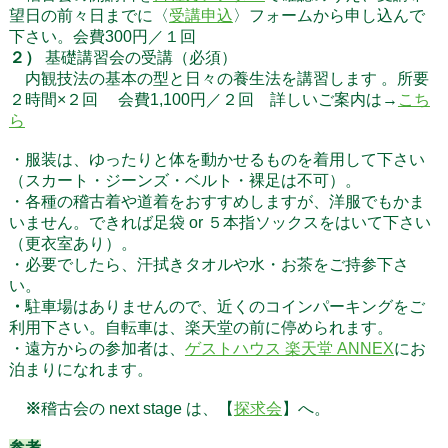
望日の前々日までに〈
受講申込
〉フォームから申し込んで
下さい。会費300円
／１回
２）
基礎講習会の受講（必須）
内観技法の基本の型と日々の養生法を講習します 。所要
２時間×２回 会費1,100円／２回 詳しいご案内は→
こち
ら
・服装は、ゆったりと体を動かせるものを着用して下さい
（スカート・ジーンズ・ベルト・裸足は不可）。
・各種の稽古着や道着をおすすめしますが、洋服でもかま
いません。できれば足袋 or ５本指ソックスをはいて下さい
（更衣室あり）。
・必要でしたら、汗拭きタオルや水・お茶をご持参下さ
い。
・
駐車場はありませんので、近くのコインパーキングをご
利用下さい。自転車は、楽天堂の前に停められます。
・遠方からの参加者は、
ゲストハウス 楽天堂 ANNEX
にお
泊まりになれます。
※
稽古会の next stage は、【
探求会
】へ。
参考