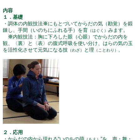
内容
１．基礎
・
調体の内観技法
※
にもとづいてからだの気（勘覚）を鍛
錬し、
手間（いのちにふれる手）を育
みます。
（はぐく）
※
内観技法：
胸に下ろした眼（心眼）でからだの内を
観、〈裏〉と〈表〉の腹式呼吸を使い分け、はらの気の玉
を活性化させて元気になる
技
と理
（わざ）
（ことわり）。
２．応用
・からだの内から現れる“いのちの萌
”を、声・舞・
（もえ）