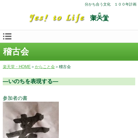
分かち合う文化 １００年計画
稽古会
楽天堂・HOME
＞
からこと会
＞稽古会
―いのちを表現する―
参加者の書